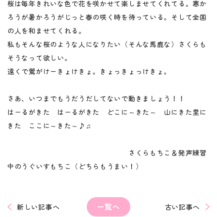
桜は毎年きれいな色で花を咲かせて楽しませてくれてる。寒か
ろうが暑かろうがじっと春の咲く時を待っている。そして全国
の人を和ませてくれる。
私もそんな桜のような人になりたい（そんな馬鹿な）さくらも
そうなって欲しい。
遠くで鶯がけーきょけきょ。きょっきょっけきょ。
さあ、いつまでもうだうだしてないで動きましょう！！
はーるがきた はーるがきた どこに～きた～ 山にきた里に
きた ここに～きた～♪♫
さくらもちこ＆発声練習
中のうぐいすもちこ（どちらもうまい！）
一覧へ
新しい記事へ
古い記事へ