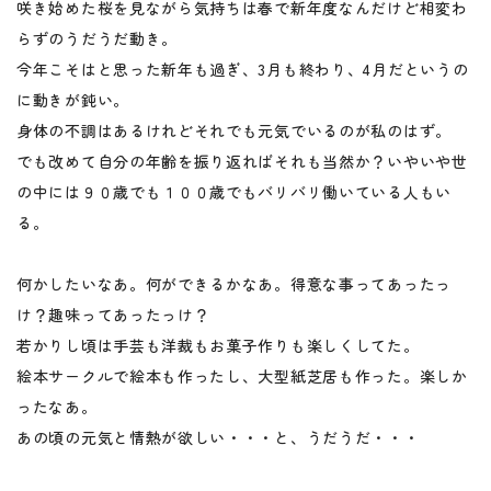
咲き始めた桜を見ながら気持ちは春で新年度なんだけど相変わ
らずのうだうだ動き。
今年こそはと思った新年も過ぎ、3月も終わり、4月だというの
に動きが鈍い。
身体の不調はあるけれどそれでも元気でいるのが私のはず。
でも改めて自分の年齢を振り返ればそれも当然か？いやいや世
の中には９０歳でも１００歳でもバリバリ働いている人もい
る。
何かしたいなあ。何ができるかなあ。得意な事ってあったっ
け？趣味ってあったっけ？
若かりし頃は手芸も洋裁もお菓子作りも楽しくしてた。
絵本サークルで絵本も作ったし、大型紙芝居も作った。楽しか
ったなあ。
あの頃の元気と情熱が欲しい・・・と、うだうだ・・・